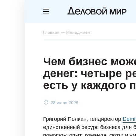
Главная
—
Менеджмент
Чем бизнес може
денег: четыре р
есть у каждого
28 июля 2026
Григорий Полкан, гендиректор
Demi
единственный ресурс бизнеса для б
помогать: опыт, команда, связи и у