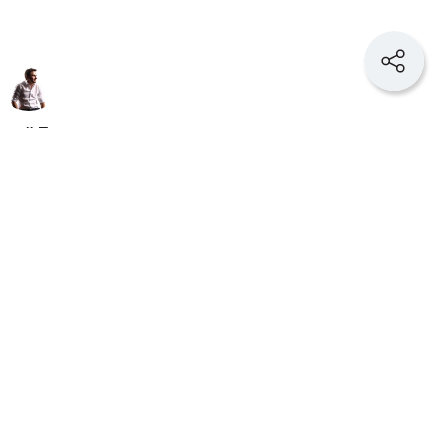
орий Полкан
директор маркетингового
ства
Demis Group
редприниматель почти сразу переводит
ия может выделить, есть ли сейчас свободные
льные расходы. Такая логика понятна. Бизнес
 последствия своих решений.
 которыми располагает собственник. У него
нальные компетенции и умение организовывать
проблему быстрее и эффективнее, чем