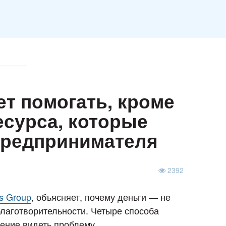
т помогать, кроме
есурса, которые
 предпринимателя
2392
s Group
, объясняет, почему деньги — не
лаготворительности. Четыре способа
мение видеть проблему.