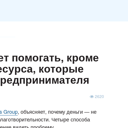
т помогать, кроме
есурса, которые
 предпринимателя
2620
s Group
, объясняет, почему деньги — не
лаготворительности. Четыре способа
мение видеть проблему.