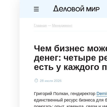
Главная
—
Менеджмент
Чем бизнес може
денег: четыре р
есть у каждого
28 июля 2026
Григорий Полкан, гендиректор
Demi
единственный ресурс бизнеса для б
помогать: опыт, команда, связи и у