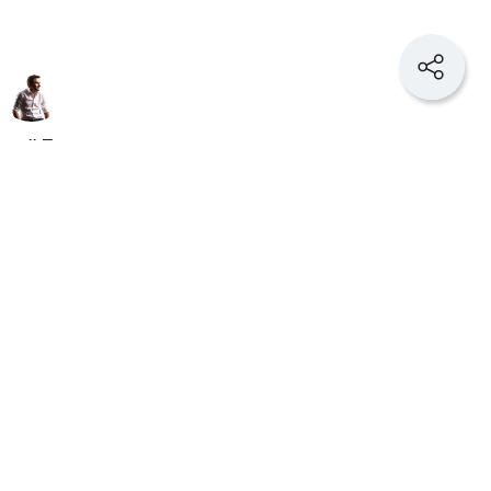
орий Полкан
директор маркетингового
ства
Demis Group
редприниматель почти сразу переводит
ия может выделить, есть ли сейчас свободные
льные расходы. Такая логика понятна. Бизнес
 последствия своих решений.
 которыми располагает собственник. У него
нальные компетенции и умение организовывать
проблему быстрее и эффективнее, чем