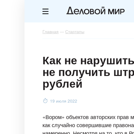
Главная
—
Стартапы
Как не нарушить
не получить шт
рублей
19 июля 2022
«Вором» объектов авторских прав м
как случайно совершившие правона
намеренно. Несмотря на то, что в Р