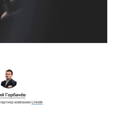
й Горбачёв
партнер компании
Lireate