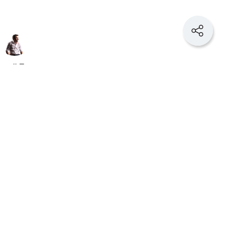
орий Полкан
директор маркетингового
ства
Demis Group
редприниматель почти сразу переводит
ия может выделить, есть ли сейчас свободные
льные расходы. Такая логика понятна. Бизнес
 последствия своих решений.
 которыми располагает собственник. У него
нальные компетенции и умение организовывать
проблему быстрее и эффективнее, чем