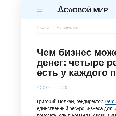
Главная
—
Менеджмент
Чем бизнес може
денег: четыре р
есть у каждого
28 июля 2026
Григорий Полкан, гендиректор
Demi
единственный ресурс бизнеса для б
помогать: опыт, команда, связи и у