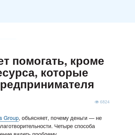
т помогать, кроме
есурса, которые
 предпринимателя
6824
s Group
, объясняет, почему деньги — не
лаготворительности. Четыре способа
мение видеть проблему.