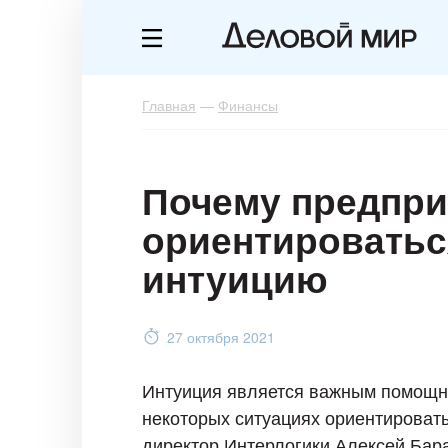
Главная
—
Финансы
Почему предпр
ориентироватьс
интуицию
27 октября 2021
Интуиция является важным помощн
некоторых ситуациях ориентировать
директор Интерлогики Алексей Бара