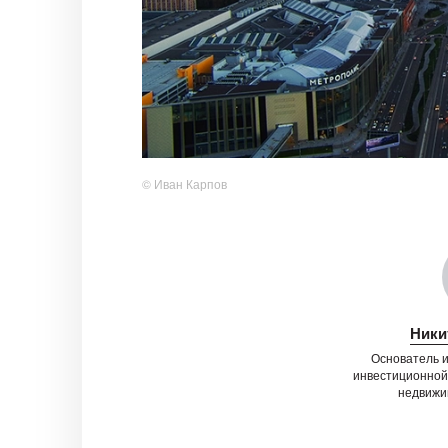
© Иван Карпов
Ники
Основатель 
инвестиционной
недвиж