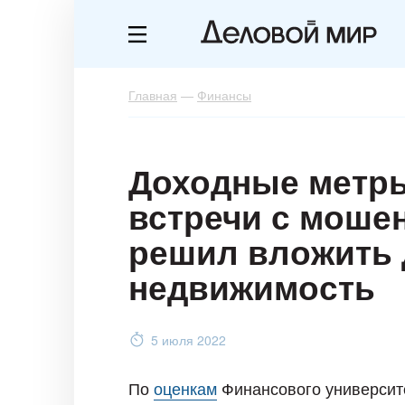
Главная
—
Финансы
Доходные метры
встречи с мошен
решил вложить 
недвижимость
5 июля 2022
По
оценкам
Финансового университе